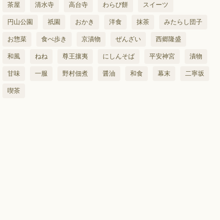
茶屋
清水寺
高台寺
わらび餅
スイーツ
円山公園
祇園
おかき
洋食
抹茶
みたらし団子
お惣菜
食べ歩き
京漬物
ぜんざい
西郷隆盛
和風
ねね
尊王攘夷
にしんそば
平安神宮
漬物
甘味
一服
野村佃煮
醤油
和食
幕末
二寧坂
喫茶