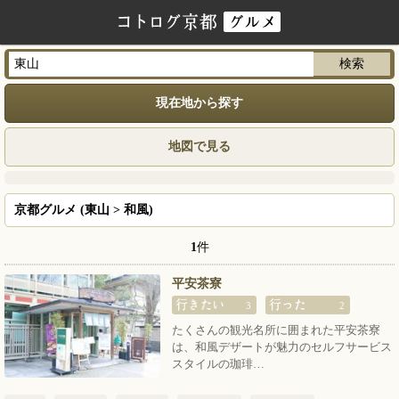
現在地から探す
地図で見る
京都グルメ (東山 > 和風)
1
件
平安茶寮
3
2
たくさんの観光名所に囲まれた平安茶寮
は、和風デザートが魅力のセルフサービス
スタイルの珈琲…